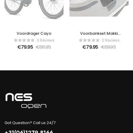
Voordrager Cayo
Voorbankset Makki
zwart
0 Reviews
0 Reviews
€
79.95
€
88.95
€
79.95
€
89.95
Got Question? Call us 24/7
+31(06)1279-8166