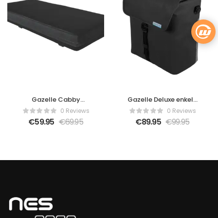
Gazelle Cabby
Gazelle Deluxe enkele
zitkussen MIK
fietstas
0 Reviews
0 Reviews
€
59.95
€
69.95
€
89.95
€
99.95